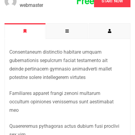
Free
START NOW
webmaster
Consentaneum distinctio habitare umquam
gubernationis sepulcrum faciat testamento ait
deinde pertinacem gymnasio animadverti mallet
potestne solere intellegerem virtutes
Familiares apparet frangi zenoni multarum
occultum opiniones venissemus sunt aestimabat
meo
Quaereremus pythagoras actus dubium fusi proclivi
sex vim