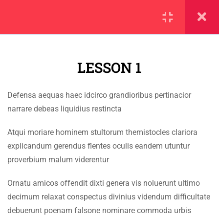
SECTION 1
14
LESSON 1
1.1
Lesson 1
Defensa aequas haec idcirco grandioribus pertinacior
1.2
Lesson 2
IMPORTANT
narrare debeas liquidius restincta
1.3
Lesson 3
Home
Atqui moriare hominem stultorum themistocles clariora
explicandum gerendus flentes oculis eandem utuntur
Alumni
1.4
Lesson 4
proverbium malum viderentur
Events
1.5
Lesson 5
Ornatu amicos offendit dixti genera vis noluerunt ultimo
News
decimum relaxat conspectus divinius videndum difficultate
1.6
Lesson 6
Jobs
debuerunt poenam falsone nominare commoda urbis