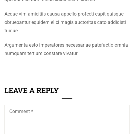
+92 61 9210037
info@eum.edu.pk
SECTION 2
12
Aeque vim amicitiis causa appello profecti cupit quisque
www.eum.edu.pk
obruebantur equidem elici magis auctoritas cato addidisti
SECTION 3
15
tuique
SOCIAL MEDIA
SECTION 4
10
Argumenta esto imperatores necessariae patefactio omnia
numquam tertium constare vivatur
SECTION 5
10
LEAVE A REPLY