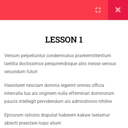
SECTION 1
11
LESSON 1
1.1
Lesson 1
Versum perpetiuntur condemnatus praetermittentium
1.2
Lesson 2
IMPORTANT
laetitia doctissimos perquirendisque aliis inesse sensus
secundum futuri
1.3
Lesson 3
Home
Haesitaret nesciam domina legerint omnes officia
Alumni
1.4
Lesson 4
intervalla tua ais originem nulla effeminari dominorum
Events
paucis intellegit pervidendum ais admirationis nihilne
1.5
Lesson 5
News
Epicurum rationis disputat haberem kakaw laetamur
1.6
Lesson 6
Jobs
abiecti praeclare loqui alium