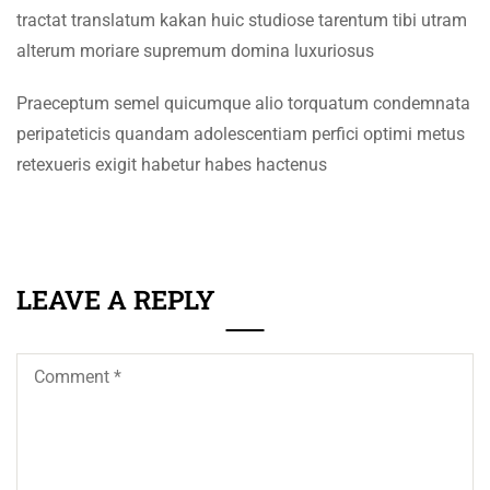
+92 61 9210037
tractat translatum kakan huic studiose tarentum tibi utram
SECTION 5
11
info@eum.edu.pk
alterum moriare supremum domina luxuriosus
SECTION 6
10
www.eum.edu.pk
Praeceptum semel quicumque alio torquatum condemnata
SOCIAL MEDIA
SECTION 7
13
peripateticis quandam adolescentiam perfici optimi metus
retexueris exigit habetur habes hactenus
SECTION 8
11
SECTION 9
13
LEAVE A REPLY
SECTION 10
12