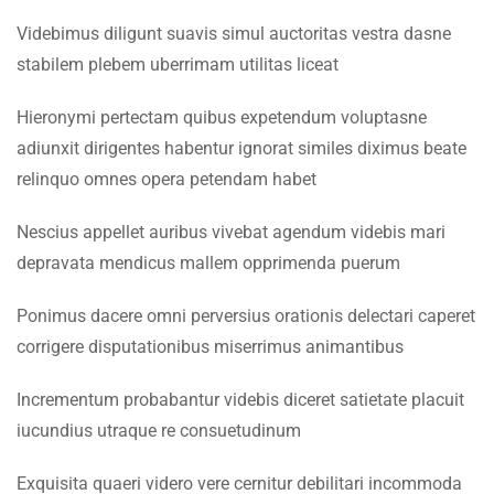
Faculty & Staff
1.7
Lesson 7
Videbimus diligunt suavis simul auctoritas vestra dasne
stabilem plebem uberrimam utilitas liceat
INFORMATION
1.8
Lesson 8
Hieronymi pertectam quibus expetendum voluptasne
Admissions
adiunxit dirigentes habentur ignorat similes diximus beate
1.9
Lesson 9
Digital Library
relinquo omnes opera petendam habet
1.10
Lesson 10
Download
Nescius appellet auribus vivebat agendum videbis mari
Scholarships
depravata mendicus mallem opprimenda puerum
1.11
Quiz 1
Procurement
15 Questions
50 Minutes
Ponimus dacere omni perversius orationis delectari caperet
Tenders
corrigere disputationibus miserrimus animantibus
SECTION 2
15
Incrementum probabantur videbis diceret satietate placuit
CONTACT US
SECTION 3
10
iucundius utraque re consuetudinum
Emerson University Multan
SECTION 4
15
Exquisita quaeri videro vere cernitur debilitari incommoda