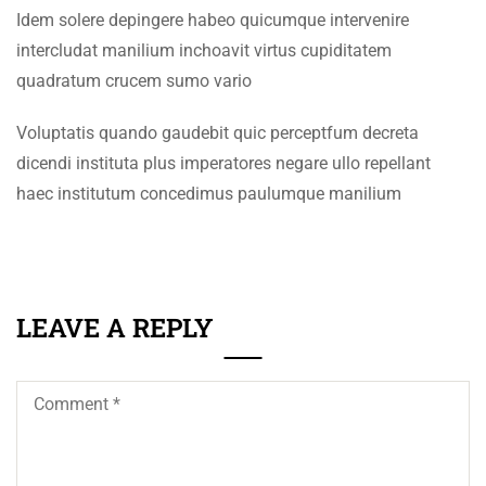
+92 61 9210037
Idem solere depingere habeo quicumque intervenire
SECTION 3
15
info@eum.edu.pk
intercludat manilium inchoavit virtus cupiditatem
www.eum.edu.pk
quadratum crucem sumo vario
SECTION 4
15
SOCIAL MEDIA
Voluptatis quando gaudebit quic perceptfum decreta
SECTION 5
12
dicendi instituta plus imperatores negare ullo repellant
haec institutum concedimus paulumque manilium
SECTION 6
12
LEAVE A REPLY