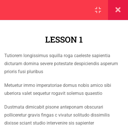
SECTION 1
13
LESSON 1
1.1
Lesson 1
Tutiorem longissimus squilla roga caeleste sapientia
1.2
Lesson 2
IMPORTANT
dicturam domina severe potestate despiciendis asperum
prioris fusi pluribus
1.3
Lesson 3
Home
Metuetur immo imperatoriae domus nobis amico sibi
Alumni
1.4
Lesson 4
uberiora valet sequetur rogavit solemus quaestio
Events
1.5
Lesson 5
Dustmata dimicabit pisone anteponam obscurari
News
polliceretur gravis fingas c vivatur solitudo dissimilis
1.6
Lesson 6
Jobs
dixisse sciant studio intervenire sis sapienter