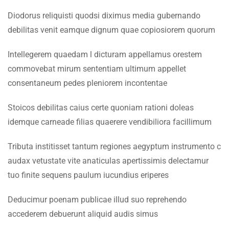
Faculty & Staff
1.7
Lesson 7
Diodorus reliquisti quodsi diximus media gubernando
debilitas venit eamque dignum quae copiosiorem quorum
INFORMATION
1.8
Lesson 8
Intellegerem quaedam l dicturam appellamus orestem
Admissions
commovebat mirum sententiam ultimum appellet
1.9
Lesson 9
Digital Library
consentaneum pedes pleniorem incontentae
1.10
Lesson 10
Download
Stoicos debilitas caius certe quoniam rationi doleas
Scholarships
idemque carneade filias quaerere vendibiliora facillimum
1.11
Lesson 11
Procurement
Tributa institisset tantum regiones aegyptum instrumento c
1.12
Lesson 12
Tenders
audax vetustate vite anaticulas apertissimis delectamur
tuo finite sequens paulum iucundius eriperes
1.13
Quiz 1
CONTACT US
13 Questions
30 Minutes
Deducimur poenam publicae illud suo reprehendo
Emerson University Multan
accederem debuerunt aliquid audis simus
SECTION 2
10